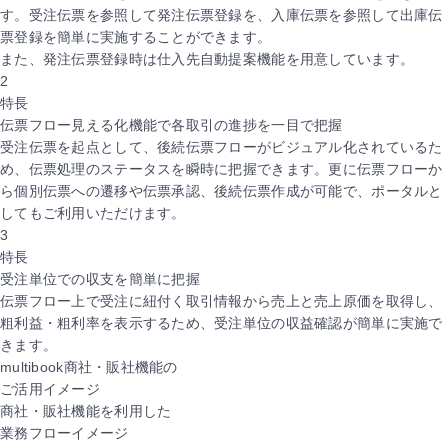
す。受注伝票を参照して発注伝票登録を、入庫伝票を参照して出庫伝
票登録を簡単に実施することができます。
また、発注伝票登録時は仕入先自動提案機能を用意しています。
2
特長
伝票フロー見える化機能で各取引の進捗を一目で把握
受注伝票を起点として、後続伝票フローがビジュアル化されているた
め、伝票処理のステータスを瞬時に把握できます。更に伝票フローか
ら個別伝票への遷移や伝票承認、後続伝票作成が可能で、ポータルと
してもご利用いただけます。
3
特長
受注単位での収支を簡単に把握
伝票フロー上で受注に紐付く取引情報から売上と売上原価を取得し、
粗利益・粗利率を表示するため、受注単位の収益確認が簡単に実施で
きます。
multibook商社・販社機能の
ご活用イメージ
商社・販社機能を利用した
業務フローイメージ