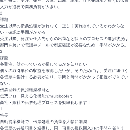
取引毎に、受注、発注、入庫、出庫、請求、仕入先請求と
多くの伝票
入力が必要で業務負荷が大きい。
2
課題
受注以降の伝票処理が漏れなく、
正しく実施されているかわからな
い・確認に手間がかかる
受注以降、発注や仕入先からの出荷など個々のプロセスの進捗状況は
部門を跨いで
電話やメールで都度確認が必要なため、手間がかかる。
3
課題
各受注、儲かっているか損してるかを知りたい
個々の取引単位の収益を確認したいが、そのためには、受注に紐づく
各伝票を
集計する必要があり、手間と時間がかかって把握ができてい
ない。
伝票登録の負担軽減機能と
伝票フロー見える化機能
でmultibookは
商社・販社の伝票処理プロセスを効率化します！
1
特長
自動提案機能で、伝票処理の負荷を大幅に削減
各伝票の共通項目を連携し、同一項目の複数回入力の手間を省きま