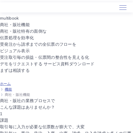
multibook
商社・販社機能
商社・販社特有の面倒な
Home
伝票処理を効率化
Service
受発注から請求までの全伝票のフローを
About Us
ビジュアル表示
受注取引毎の損益・伝票間の整合性を見える化
デモをリクエストする
サービス資料ダウンロード
まずは相談する
ホーム
機能
商社・販社機能
商社・販社の業務プロセスで
こんな課題
はありませんか？
1
課題
取引毎に入力が必要な伝票数が膨大で、大変