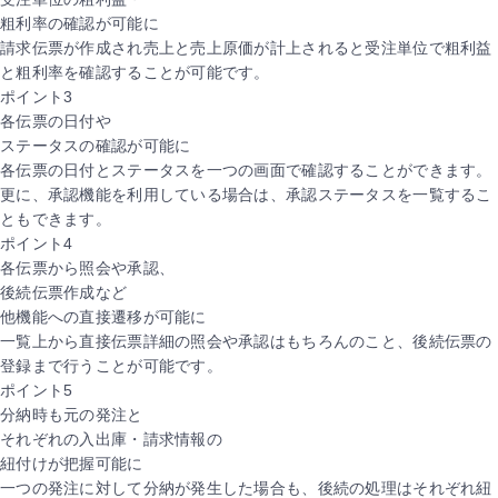
粗利率の確認が可能に
請求伝票が作成され売上と売上原価が計上されると受注単位で粗利益
と粗利率を確認することが可能です。
ポイント
3
各伝票の日付や
ステータスの確認が可能に
各伝票の日付とステータスを一つの画面で確認することができます。
更に、承認機能を利用している場合は、承認ステータスを一覧するこ
ともできます。
ポイント
4
各伝票から照会や承認、
後続伝票作成など
他機能への直接遷移が可能に
一覧上から直接伝票詳細の照会や承認はもちろんのこと、後続伝票の
登録まで行うことが可能です。
ポイント
5
分納時も元の発注と
それぞれの入出庫・請求情報の
紐付けが把握可能に
一つの発注に対して分納が発生した場合も、後続の処理はそれぞれ紐