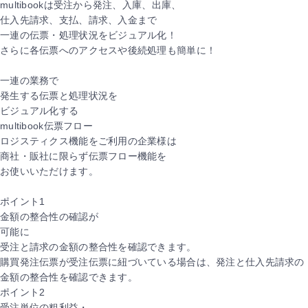
multibookは受注から発注、入庫、出庫、
仕入先請求、支払、請求、入金まで
一連の伝票・処理状況をビジュアル化！
さらに各伝票へのアクセスや後続処理も簡単に！
一連の業務で
発生する伝票と処理状況を
ビジュアル化
する
multibook伝票フロー
ロジスティクス機能をご利用の企業様は
商社・販社に限らず
伝票フロー機能を
お使いいただけます。
ポイント
1
金額の整合性の確認が
可能に
受注と請求の金額の整合性を確認できます。
購買発注伝票が受注伝票に紐づいている場合は、発注と仕入先請求の
金額の整合性を確認できます。
ポイント
2
受注単位の粗利益・